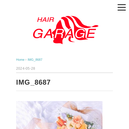
Home
›
IMG_8687
2024-05-28
IMG_8687